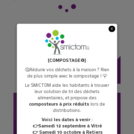
x
12 déchèteries et
Valoparcs sur votre
territoire pour déposer vos
[COMPOSTAGE♻️]
déchets.
🤔Réduire vos déchets à la maison ? Rien
de plus simple avec le compostage ! 💡
Le SMICTOM aide les habitants à trouver
leur solution de tri des déchets
alimentaires, et propose des
composteurs à prix réduits
lors de
distributions.
Voici les dates à venir :
👉Samedi 12 septembre à Vitré
👉 Samedi 10 octobre à Retiers