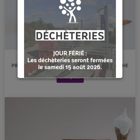
PRÉFÉRER LE SAVON PLUTÔT QUE LE GEL DOUCHE
Lire plus
[COMPOSTAGE♻️]
🤔Réduire vos déchets à la maison ? Rien
de plus simple avec le compostage ! 💡
Le SMICTOM aide les habitants à trouver
leur solution de tri des déchets
alimentaires, et propose des
composteurs à prix réduits
lors de