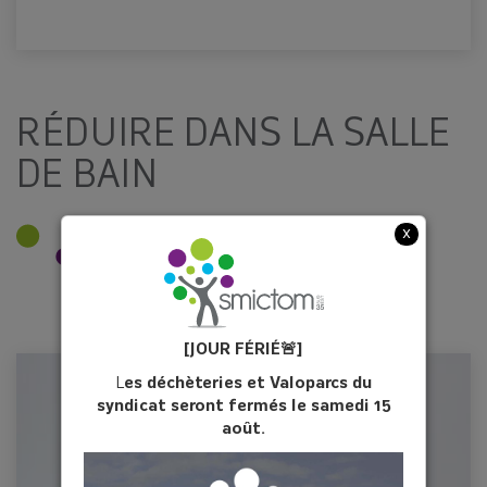
RÉDUIRE DANS LA SALLE
DE BAIN
x
[JOUR FÉ
RIÉ
🚨]
L
es déchèteries et Valoparcs du
syndicat seront fermés le samedi 15
août.