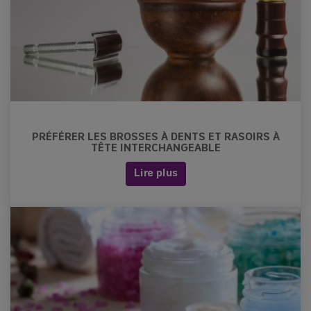
distributions.
Voici les dates à venir :
👉Samedi 12 septembre à Vitré
👉 Samedi 10 octobre à Retiers
📣+ Une nouvelle date : Samedi 14
novembre à Châteaubourg
Réservez votre composteur en cliquant
ici !
PRÉFÉRER LES BROSSES À DENTS ET RASOIRS À
TÊTE INTERCHANGEABLE
Le SMICTOM Sud Est 35
Lire plus