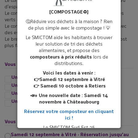
Le composteur de 150 L : moins de 3 personnes avec peu
d'espaces verts
[COMPOSTAGE♻️]
Le composteur de 300 L : 4 personnes avec des espaces
verts < à 300 m²
🤔Réduire vos déchets à la maison ? Rien
Le composteur de 600 L : plus de 4 personnes et/ou avec
de plus simple avec le compostage ! 💡
des espaces verts >300m²
Le SMICTOM aide les habitants à trouver
Le brass-compost sert à mélanger et aérer votre compost
leur solution de tri des déchets
plus facilement
alimentaires, et propose des
composteurs à prix réduits
lors de
distributions.
Vous souhaitez réserver :
*
Voici les dates à venir :
Un composteur de 150 litres (20€)
👉Samedi 12 septembre à Vitré
Un composteur de 300 litres (25€)
👉 Samedi 10 octobre à Retiers
Un composteur de 600 litres (35€)
📣+ Une nouvelle date : Samedi 14
Un brass-compost (15€)
novembre à Châteaubourg
Réservez votre composteur en cliquant
ici !
Vous souhaitez venir le retirer le :
*
Le SMICTOM Sud Est 35
Samedi 12 septembre à Vitré - Réservation jusqu'au