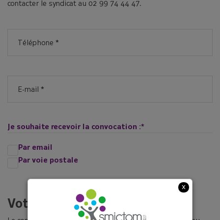
contacter le syndicat au 02 99 74 44 47.
Téléphone
*
E-
mail
*
Je souhaite recevoir la convocation :
*
Par email
Par voie postale
x
Votre réservation