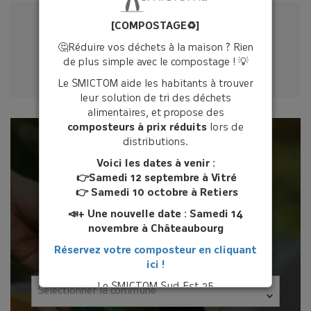
DANS LA RUBRIQUE
[COMPOSTAGE♻️]
🤔Réduire vos déchets à la maison ? Rien
de plus simple avec le compostage ! 💡
Le SMICTOM aide les habitants à trouver
leur solution de tri des déchets
alimentaires, et propose des
composteurs à prix réduits
lors de
DANS MA COMMUNE
distributions.
Voici les dates à venir :
👉Samedi 12 septembre à Vitré
👉 Samedi 10 octobre à Retiers
📣+ Une nouvelle date : Samedi 14
Recherchez les jours de collecte, les horaires de
novembre à Châteaubourg
déchèterie, ou encore les bornes de collecte dans
votre commune.
Réservez votre composteur en cliquant
ici !
Le SMICTOM Sud Est 35
Sélectionner la commune