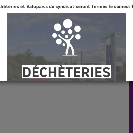
votre entourage, à une association ou une Recyclerie
chèteries et Valoparcs du syndicat seront fermés le samedi 
ans récupération et la réutilisation des produits
era revendu à prix solidaire. Vous lui permettez ainsi de
tres personnes.
 PLACER DANS :
ONS CARITATIVES OU EN
HÈTERIE