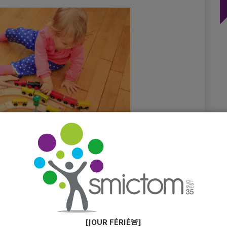
RS JOUET ÉLECTRIQUE ET
TRONIQUE)
[JOUR FÉ
RIÉ
🚨]