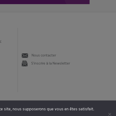
age ! 💡
mentaires, et
c
g
Nous contacter
S'inscrire à la Newsletter
 ce site, nous supposerons que vous en êtes satisfait.