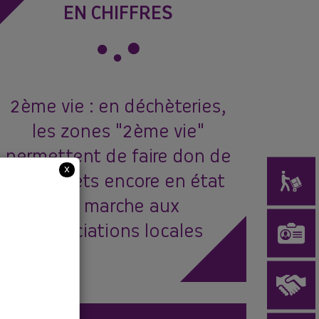
EN CHIFFRES
2ème vie : en déchèteries,
les zones "2ème vie"
permettent de faire don de
x
vos objets encore en état
de marche aux
associations locales