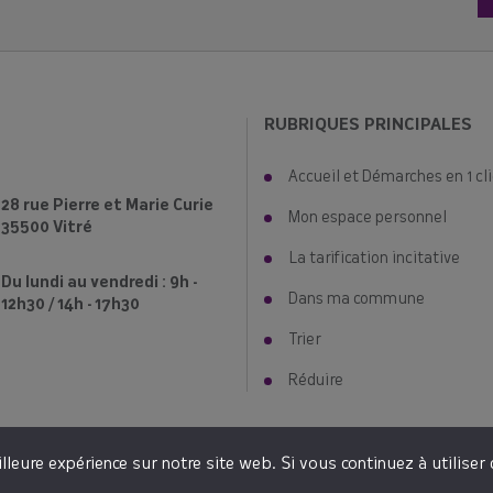
[COMPOSTAGE♻️]
re vos déchets à la maison ? Rien de plus simple avec le compost
ide les habitants à trouver leur solution de tri des déchets ali
propose des
composteurs à prix réduits
lors de distributions.
RUBRIQUES PRINCIPALES
Voici les dates à venir :
👉Samedi 12 septembre à Vitré
Accueil et Démarches en 1 cli
👉 Samedi 10 octobre à Retiers
28 rue Pierre et Marie Curie
Mon espace personnel
📣+ Une nouvelle date : Samedi 14 novembre à Châteaubour
35500 Vitré
Réservez votre composteur en cliquant ici !
La tarification incitative
Du lundi au vendredi : 9h -
Dans ma commune
12h30 / 14h - 17h30
Le SMICTOM Sud Est 35
Trier
Réduire
leure expérience sur notre site web. Si vous continuez à utiliser