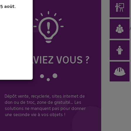
15 août.
LE SAVIEZ VOUS ?
Dépôt vente, recyclerie, sites internet de
don ou de troc, zone de gratuité… Les
solutions ne manquent pas pour donner
une seconde vie à vos objets !