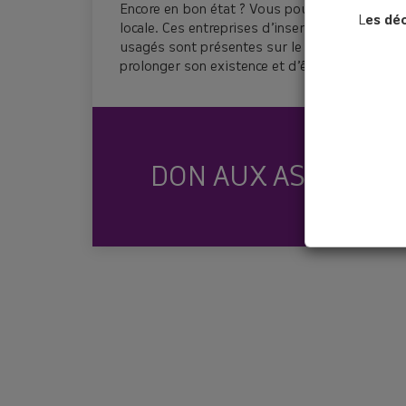
Encore en bon état ? Vous pouvez le donner à 
L
es dé
locale. Ces entreprises d’insertion engagées d
usagés sont présentes sur le territoire. Il y s
prolonger son existence et d’être utile à d’au
DÉCHET À
DON AUX ASSOCIATI
DÉC