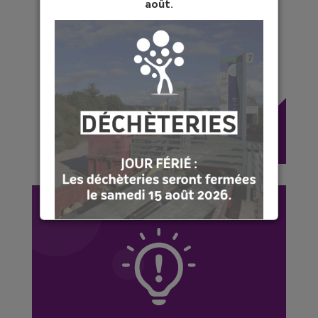
août.
permet d'économiser
l'équivalent de la
consommation d'énergie
de 4 Français pour se
chauffer pendant 1 mois !
[COMPOSTAGE♻️]
🤔Réduire vos déchets à la maison ? Rien
de plus simple avec le compostage ! 💡
Le SMICTOM aide les habitants à trouver
leur solution de tri des déchets