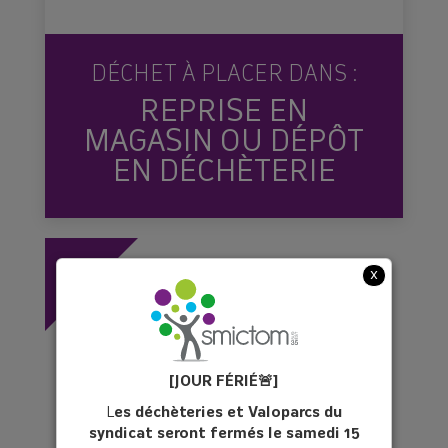
DÉCHET À PLACER DANS :
REPRISE EN
MAGASIN OU DÉPÔT
EN DÉCHÈTERIE
x
EN CHIFFRES
[JOUR FÉ
RIÉ
🚨]
L
es déchèteries et Valoparcs du
100 aspirateurs rapportés
syndicat seront fermés le samedi 15