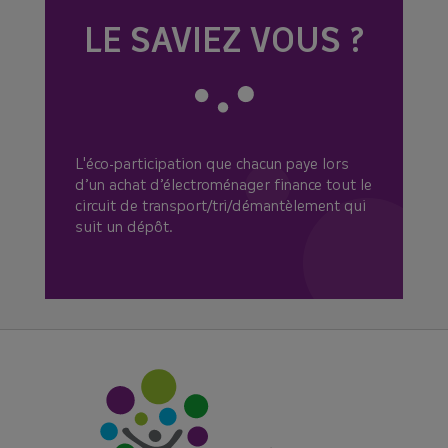
alimentaires, et propose des
LE SAVIEZ VOUS ?
composteurs à prix réduits
lors de
distributions.
Voici les dates à venir :
👉Samedi 12 septembre à Vitré
👉 Samedi 10 octobre à Retiers
📣+ Une nouvelle date : Samedi 14
L'éco-participation que chacun paye lors
novembre à Châteaubourg
d’un achat d’électroménager finance tout le
circuit de transport/tri/démantèlement qui
Réservez votre composteur en cliquant
suit un dépôt.
ici !
Le SMICTOM Sud Est 35