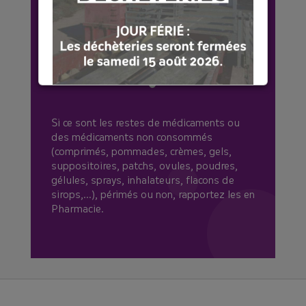
LE SAVIEZ VOUS ?
[COMPOSTAGE♻️]
Si ce sont les restes de médicaments ou
🤔Réduire vos déchets à la maison ? Rien
des médicaments non consommés
de plus simple avec le compostage ! 💡
(comprimés, pommades, crèmes, gels,
Le SMICTOM aide les habitants à trouver
suppositoires, patchs, ovules, poudres,
leur solution de tri des déchets
gélules, sprays, inhalateurs, flacons de
alimentaires, et propose des
sirops,...), périmés ou non, rapportez les en
composteurs à prix réduits
lors de
Pharmacie.
distributions.
Voici les dates à venir :
👉Samedi 12 septembre à Vitré
👉 Samedi 10 octobre à Retiers
📣+ Une nouvelle date : Samedi 14