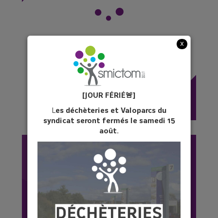
x
2 500 fois le poids de la
Tour Eiffel = les déchets
ménagers en France !
[JOUR FÉ
RIÉ
🚨]
L
es déchèteries et Valoparcs du
syndicat seront fermés le samedi 15
août.