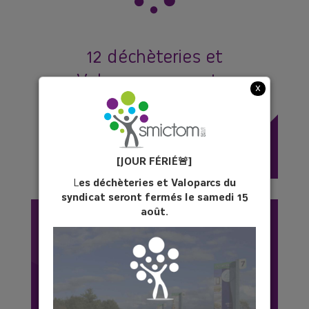
12 déchèteries et
Valoparcs sur votre
x
territoire pour déposer vos
déchets dangereux.
[JOUR FÉ
RIÉ
🚨]
L
es déchèteries et Valoparcs du
syndicat seront fermés le samedi 15
août.