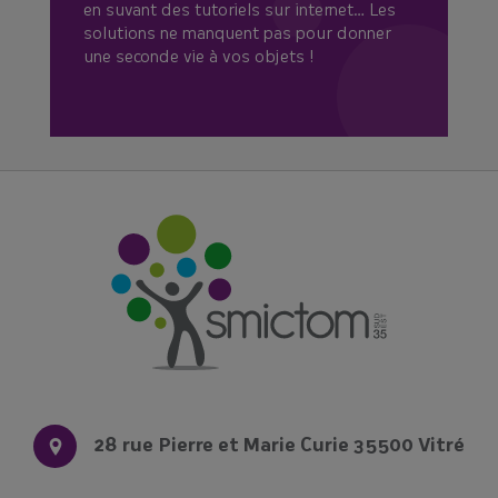
Voici les dates à venir :
en suvant des tutoriels sur internet… Les
👉Samedi 12 septembre à Vitré
solutions ne manquent pas pour donner
👉 Samedi 10 octobre à Retiers
une seconde vie à vos objets !
📣+ Une nouvelle date : Samedi 14
novembre à Châteaubourg
Réservez votre composteur en cliquant
ici !
Le SMICTOM Sud Est 35
28 rue Pierre et Marie Curie 35500 Vitré