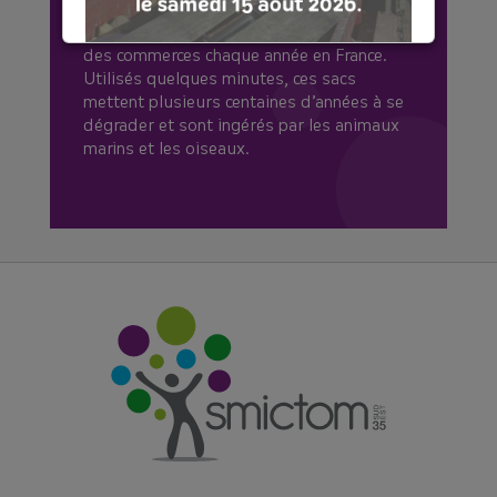
l'interdiction, 5 milliards de sacs plastique
à usage unique étaient distribués en caisse
des commerces chaque année en France.
[COMPOSTAGE♻️]
Utilisés quelques minutes, ces sacs
mettent plusieurs centaines d’années à se
🤔Réduire vos déchets à la maison ? Rien
dégrader et sont ingérés par les animaux
de plus simple avec le compostage ! 💡
marins et les oiseaux.
Le SMICTOM aide les habitants à trouver
leur solution de tri des déchets
alimentaires, et propose des
composteurs à prix réduits
lors de
distributions.
Voici les dates à venir :
👉Samedi 12 septembre à Vitré
👉 Samedi 10 octobre à Retiers
📣+ Une nouvelle date : Samedi 14
novembre à Châteaubourg
Réservez votre composteur en cliquant
ici !