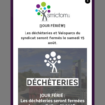
x
[JOUR FÉ
RIÉ
🚨]
L
es déchèteries et Valoparcs du
syndicat seront fermés le samedi 15
août.
LE SAVIEZ VOUS ?
La loi sur la transition énergétique et la
croissance verte en 2015 a mis fin à la
distribution, à titre onéreux ou gratuit, des
sacs de caisse en plastique à usage unique
destinés à l’emballage de marchandises
dans les points de vente. Avant