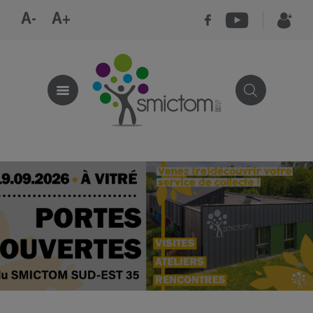
A-
A+