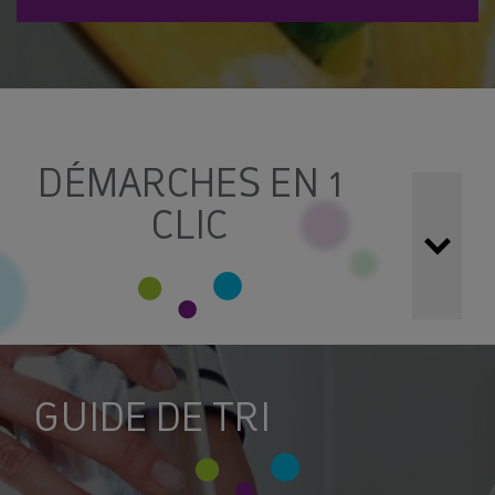
DÉMARCHES EN 1
CLIC
Simplifiez vos démarches !
Toutes vos demandes
peuvent être réalisées grâce aux formulaires et services
en ligne ci-dessous :
GUIDE DE TRI
LES DÉCHÈTERIES : CONSIGNES ET
ACCÉDER À MON ESPACE
HORAIRES