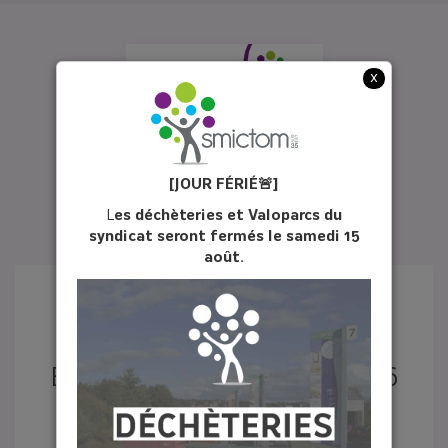
x
[JOUR FÉ
RIÉ
🚨]
L
es déchèteries et Valoparcs du
syndicat seront fermés le samedi 15
août.
ÉCHO DU TRI N°31 - JUIN 2026