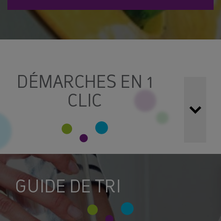
DÉMARCHES EN 1
CLIC
Simplifiez vos démarches !
Toutes vos demandes
peuvent être réalisées grâce aux formulaires et services
en ligne ci-dessous :
GUIDE DE TRI
LES DÉCHÈTERIES : CONSIGNES ET
ACCÉDER À MON ESPACE
HORAIRES