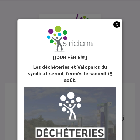
x
[JOUR FÉ
RIÉ
🚨]
L
es déchèteries et Valoparcs du
syndicat seront fermés le samedi 15
août.
ÉCHO DU TRI N°31 - JUIN 2026