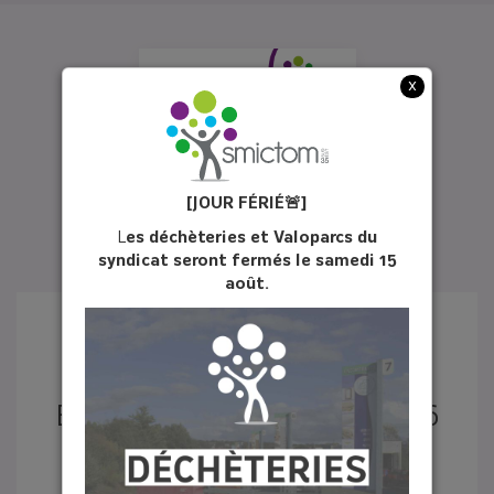
x
[JOUR FÉ
RIÉ
🚨]
L
es déchèteries et Valoparcs du
syndicat seront fermés le samedi 15
août.
ÉCHO DU TRI N°31 - JUIN 2026