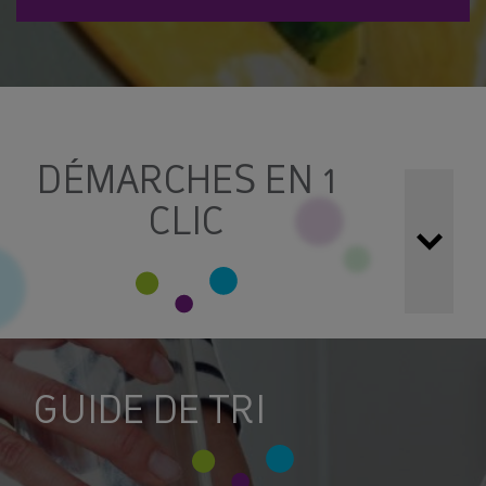
DÉMARCHES EN 1
CLIC
Simplifiez vos démarches !
Toutes vos demandes
peuvent être réalisées grâce aux formulaires et services
en ligne ci-dessous :
GUIDE DE TRI
LES DÉCHÈTERIES : CONSIGNES ET
ACCÉDER À MON ESPACE
HORAIRES