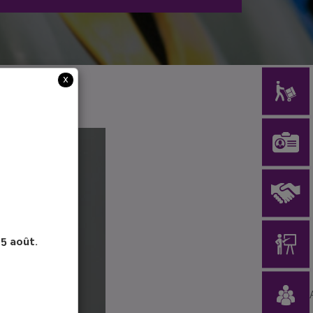
x
15 août.
 DE