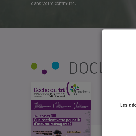
dans votre commune.
DOCUMEN
ÉCHO DU
L
es dé