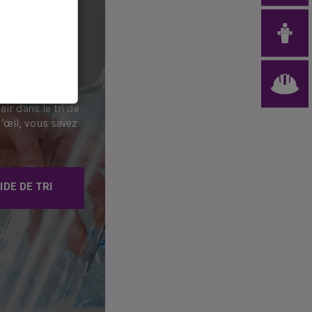
I
air dans le tri de
’œil, vous savez
IDE DE TRI
age ! 💡
mentaires, et