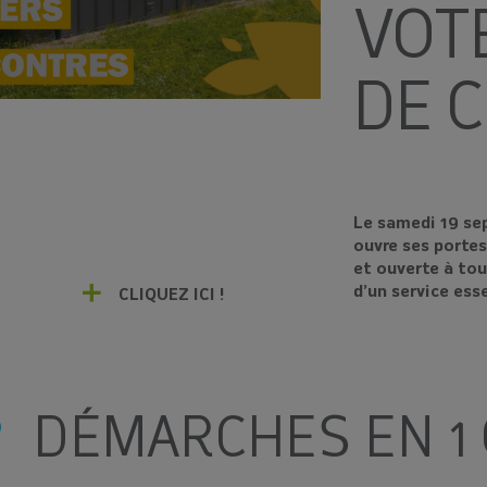
VOT
DE C
Le samedi 19 sep
ouvre ses portes
et ouverte à tou
d’un service ess
CLIQUEZ ICI !
DÉMARCHES EN 1 