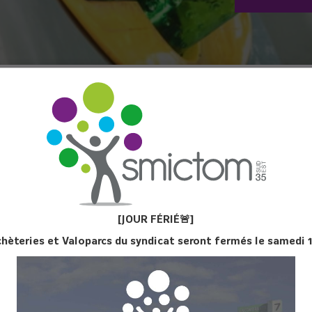
TATION
[JOUR FÉ
RIÉ
🚨]
 TRI N°31 - JUIN
chèteries et Valoparcs du syndicat seront fermés le samedi 
2026
GUIDE