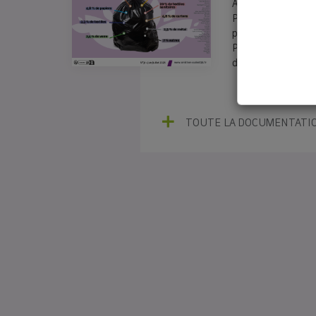
Au programme : Él
Présidence pour le
préserver l’équilib
Parlons vrai : Que
d’ordures ménagèr
TOUTE LA DOCUMENTATI
🤔Rédui
Le SMICTOM a