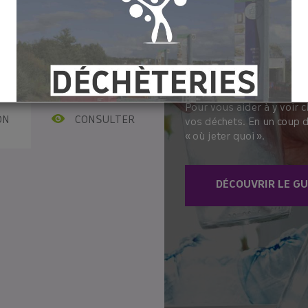
ections, une nouvelle
TR
 syndicat ! / L’année 2025,
re entre coût et service /
 contient votre poubelle
es ?
Pour vous aider à y voir cl
ON
CONSULTER
vos déchets. En un coup d
« où jeter quoi ».
DÉCOUVRIR LE GU
[COMPOSTAGE♻️]
re vos déchets à la maison ? Rien de plus simple avec le compost
ide les habitants à trouver leur solution de tri des déchets ali
propose des
composteurs à prix réduits
lors de distributions.