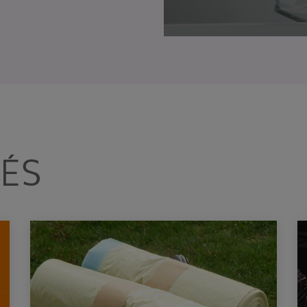
Voici les dates à venir :
👉Samedi 12 septembre à Vitré
👉 Samedi 10 octobre à Retiers
📣+ Une nouvelle date : Samedi 14 novembre à Châteaubour
Réservez votre composteur en cliquant ici !
Le SMICTOM Sud Est 35
TÉS