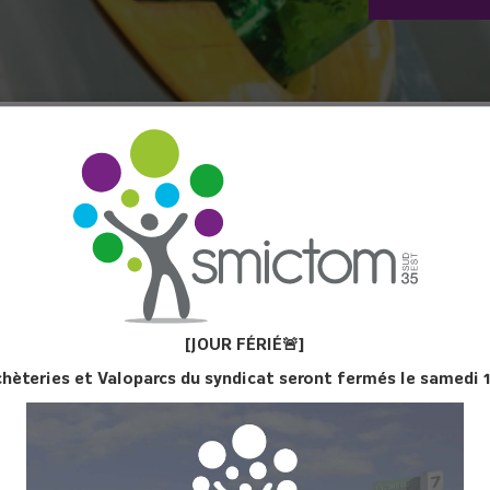
TATION
[JOUR FÉ
RIÉ
🚨]
 TRI N°31 - JUIN
chèteries et Valoparcs du syndicat seront fermés le samedi 
2026
GUIDE