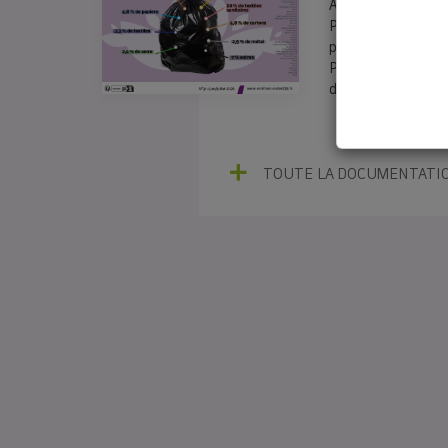
Au programme : Él
Présidence pour le
préserver l’équilib
Parlons vrai : Que
d’ordures ménagèr
TOUTE LA DOCUMENTATI
🤔Rédui
Le SMICTOM a