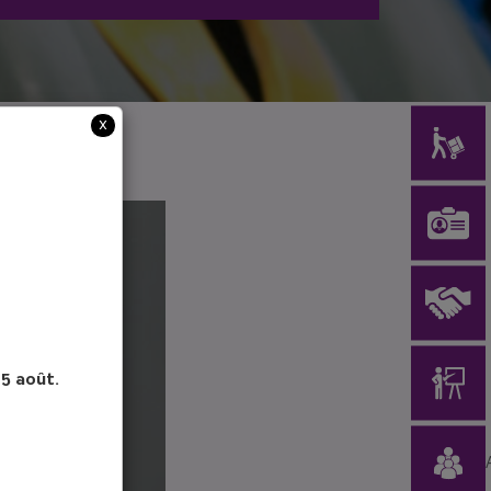
x
15 août.
 DE