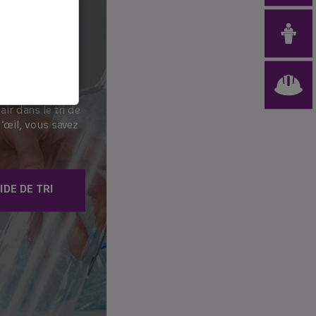
I
air dans le tri de
’œil, vous savez
IDE DE TRI
age ! 💡
mentaires, et