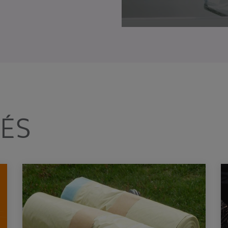
Voici les dates à venir :
👉Samedi 12 septembre à Vitré
👉 Samedi 10 octobre à Retiers
📣+ Une nouvelle date : Samedi 14 novembre à Châteaubour
Réservez votre composteur en cliquant ici !
Le SMICTOM Sud Est 35
TÉS