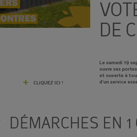
VOT
DE C
Le samedi 19 sep
ouvre ses portes
et ouverte à tou
d’un service ess
CLIQUEZ ICI !
DÉMARCHES EN 1 