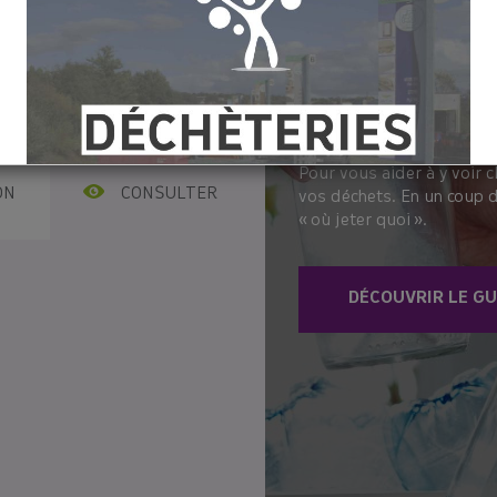
ections, une nouvelle
TR
 syndicat ! / L’année 2025,
re entre coût et service /
 contient votre poubelle
es ?
Pour vous aider à y voir cl
ON
CONSULTER
vos déchets. En un coup d
« où jeter quoi ».
DÉCOUVRIR LE GU
[COMPOSTAGE♻️]
re vos déchets à la maison ? Rien de plus simple avec le compost
ide les habitants à trouver leur solution de tri des déchets ali
propose des
composteurs à prix réduits
lors de distributions.