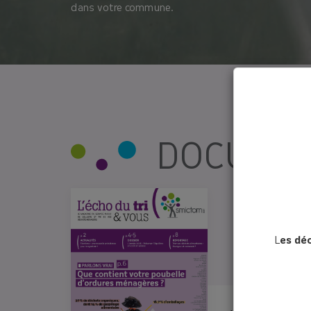
dans votre commune.
DOCUMEN
ÉCHO DU
L
es dé