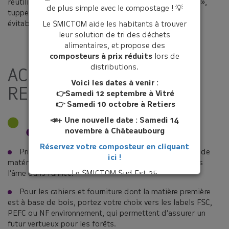
réutilisables (pochette en tissu, emballage « bee wrap »,
de plus simple avec le compostage ! 💡
tupperware…), pour limiter la production d’emballages
évitables.
Le SMICTOM aide les habitants à trouver
leur solution de tri des déchets
alimentaires, et propose des
composteurs à prix réduits
lors de
distributions.
ACHETEZ DURABLE ET
Voici les dates à venir :
RESPONSABLE
👉Samedi 12 septembre à Vitré
👉 Samedi 10 octobre à Retiers
📣+ Une nouvelle date : Samedi 14
novembre à Châteaubourg
Réservez votre composteur en cliquant
Privilégiez les fournitures durables et faites à base de
ici !
matériaux de qualité (bois, métal…) qui ne rendront pas
l’âme dans l’année.
Le SMICTOM Sud Est 35
Pour les cahiers et fourniture dont la matière première
est à base de bois, portez votre choix vers les labels FSC,
PEFC ou NF environnement, qui permettent d’assurer un
futur vertueux pour les forêts.