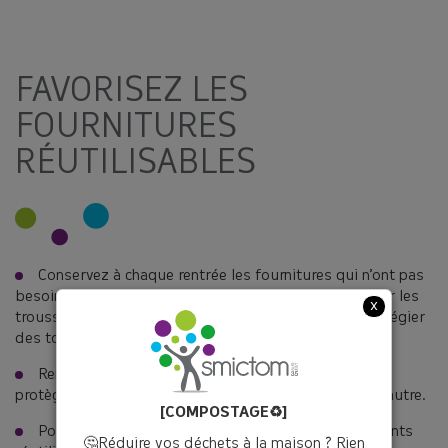
FAVORISEZ LES
FOURNITURES
RÉUTILISABLES
Conservez à chaque rentrée les fournitures qui n’ont pas
besoin d’être changées (règle, compas, équerre…). Pour les
x
trousses et sacs d’écoles, il est plus judicieux de privilégier
des tons neutres qui vieillissent mieux dans le temps.
Remplacez les protège-cahiers en plastique par des
protège-cahiers en tissu, réutilisables d’une année à l’autre.
[COMPOSTAGE♻️]
Pour le goûter, préférez une gourde et des contenants
🤔Réduire vos déchets à la maison ? Rien