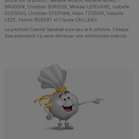
droite sur la photo) : Melaine MORIN, Marielle MURET-
alimentaires, et propose des
BAUDOIN, Christian SORIEUX, Mickael LEFEUVRE, Isabelle
composteurs à prix réduits
lors de
DUSSOUS, Christian STEPHAN, Allain TESSIER, Isabelle
distributions.
CEZE, Patrick ROBERT et Claude CAILLEAU.
Voici les dates à venir :
Le prochain Comité Syndical aura lieu le 6 octobre. Chaque
👉Samedi 12 septembre à Vitré
Vice-président s’y verra attribuer une commission précise.
👉 Samedi 10 octobre à Retiers
📣+ Une nouvelle date : Samedi 14
novembre à Châteaubourg
Réservez votre composteur en cliquant
ici !
Le SMICTOM Sud Est 35