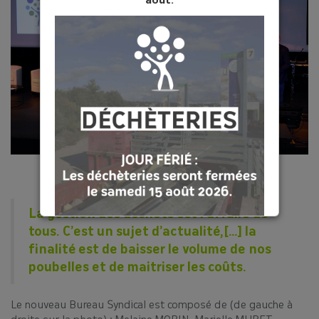
août.
La gestion des déchets est l’affaire de
tous. C’est un sujet d’actualité,[…] la
[COMPOSTAGE♻️]
finalité est de baisser le volume de nos
🤔Réduire vos déchets à la maison ? Rien
poubelles et de maitriser les coûts.
de plus simple avec le compostage ! 💡
Le SMICTOM aide les habitants à trouver
Le nouveau Bureau Syndical est composé de (de gauche à
leur solution de tri des déchets