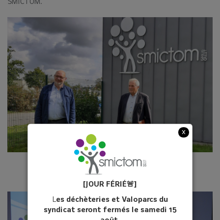
SMICTOM.
x
[JOUR FÉ
RIÉ
🚨]
L
es déchèteries et Valoparcs du
syndicat seront fermés le samedi 15