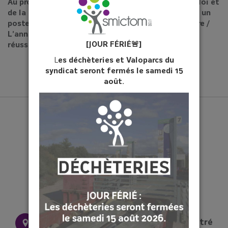
Au programme : Le programme du Village du réemploi et
de la Réparation 2025 / Agent coordinatrice Colle : un
poste polyvalent / Les actualités de votre territoire /
L’année 2024 : Des projets, des nouveautés et des
[JOUR FÉ
RIÉ
🚨]
réussites
L
es déchèteries et Valoparcs du
syndicat seront fermés le samedi 15
août.
28 rue Pierre et Marie Curie 35500 Vitré