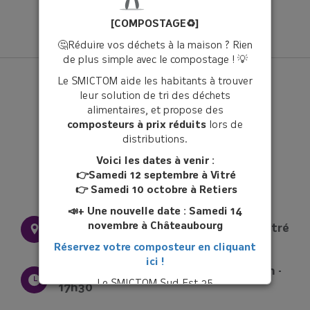
[COMPOSTAGE♻️]
🤔Réduire vos déchets à la maison ? Rien
de plus simple avec le compostage ! 💡
Le SMICTOM aide les habitants à trouver
leur solution de tri des déchets
alimentaires, et propose des
composteurs à prix réduits
lors de
distributions.
Voici les dates à venir :
👉Samedi 12 septembre à Vitré
👉 Samedi 10 octobre à Retiers
📣+ Une nouvelle date : Samedi 14
novembre à Châteaubourg
28 rue Pierre et Marie Curie 35500 Vitré
Réservez votre composteur en cliquant
ici !
Du lundi au vendredi : 9h - 12h30 / 14h -
Le SMICTOM Sud Est 35
17h30