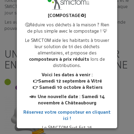
fonctionnement, les services techniques des communes et le
SMICTOM œuvrent plusieurs fois par semaine, voire chaque
jour sur certains secteurs.
[COMPOSTAGE♻️]
Les auteurs de ces incivilités sont passibles d’une amende
🤔Réduire vos déchets à la maison ? Rien
pouvant aller de 35€ à 1 500€.
de plus simple avec le compostage ! 💡
Le SMICTOM aide les habitants à trouver
leur solution de tri des déchets
UN PLAN D'ACTION POUR
alimentaires, et propose des
composteurs à prix réduits
lors de
ENDIGUER LE PHÉNOMÈNE
distributions.
Voici les dates à venir :
👉Samedi 12 septembre à Vitré
👉 Samedi 10 octobre à Retiers
📣+ Une nouvelle date : Samedi 14
novembre à Châteaubourg
Réservez votre composteur en cliquant
ici !
Le SMICTOM Sud Est 35