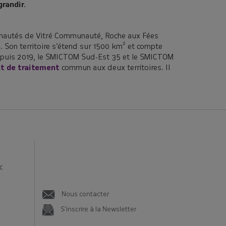
grandir.
autés de Vitré Communauté, Roche aux Fées
s
. Son territoire s’étend sur 1500 km² et compte
 Depuis 2019, le SMICTOM Sud-Est 35 et le SMICTOM
age ! 💡
t de traitement
commun aux deux territoires. Il
mentaires, et
g
c
Nous contacter
S'inscrire à la Newsletter