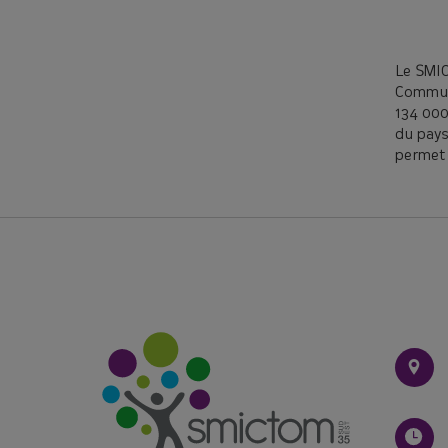
Le SMI
Commun
134 000
🤔Rédui
du pays
permet 
Le SMICTOM a