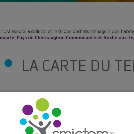
TOM assure la collecte et le tri des déchets ménagers des ha
auté, Pays de Châteaugiron Communauté et Roche-aux-f
LA CARTE DU TE