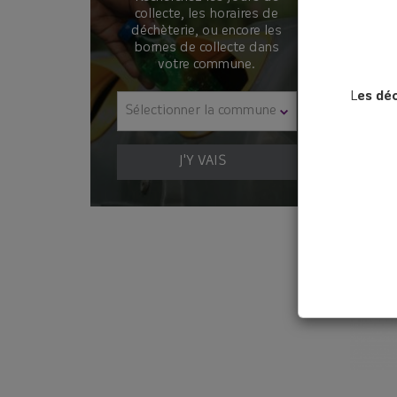
collecte, les horaires de
déchèterie, ou encore les
bornes de collecte dans
votre commune.
L
es dé
Sélectionner la commune
J'Y VAIS