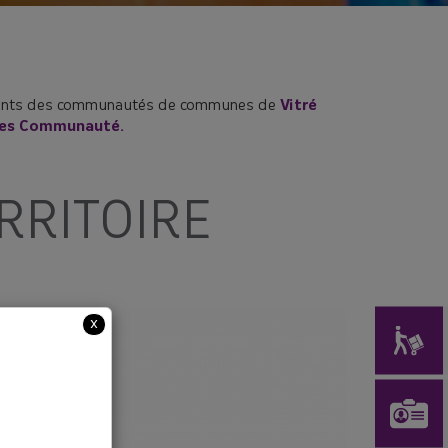
bitants des communautés de communes de
Vitré
ées Communaut
é.
RRITOIRE
x