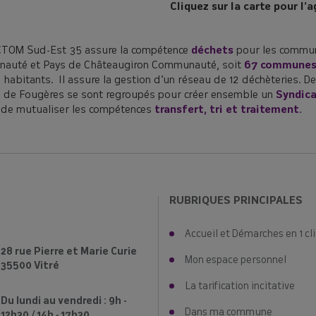
Cliquez sur la carte pour l’a
CTOM Sud-Est 35 assure la compétence
déchets
pour les commun
auté et Pays de Châteaugiron Communauté, soit
67 commune
[COMPOSTAGE♻️]
 habitants. Il assure la gestion d’un réseau de 12 déchèteries.
re vos déchets à la maison ? Rien de plus simple avec le compost
 de Fougères se sont regroupés pour créer ensemble un
Syndica
de mutualiser les compétences
transfert, tri et traitement.
ide les habitants à trouver leur solution de tri des déchets ali
propose des
composteurs à prix réduits
lors de distributions.
Voici les dates à venir :
👉Samedi 12 septembre à Vitré
👉 Samedi 10 octobre à Retiers
RUBRIQUES PRINCIPALES
📣+ Une nouvelle date : Samedi 14 novembre à Châteaubour
Réservez votre composteur en cliquant ici !
Accueil et Démarches en 1 cli
28 rue Pierre et Marie Curie
Mon espace personnel
Le SMICTOM Sud Est 35
35500 Vitré
La tarification incitative
Du lundi au vendredi : 9h -
Dans ma commune
12h30 / 14h - 17h30