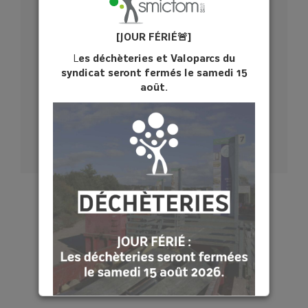
de tri
OÙ SONT LES PILES
[JOUR FÉ
RIÉ
🚨]
?
L
es déchèteries et Valoparcs du
syndicat seront fermés le samedi 15
août.
Dans chaque foyer, on trouve des piles et
petites batteries un peu partout. Ne les jetez
surtout pas dans les ordures ménagères.
Source : Corepile