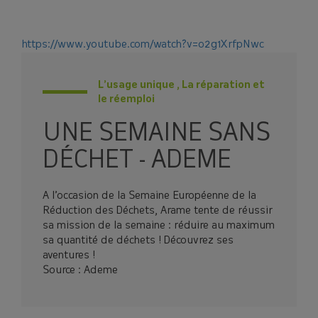
[COMPOSTAGE♻️]
🤔Réduire vos déchets à la maison ? Rien
https://www.youtube.com/watch?v=o2g1XrfpNwc
de plus simple avec le compostage ! 💡
Le SMICTOM aide les habitants à trouver
leur solution de tri des déchets
L’usage unique , La réparation et
le réemploi
alimentaires, et propose des
composteurs à prix réduits
lors de
UNE SEMAINE SANS
distributions.
Voici les dates à venir :
DÉCHET - ADEME
👉Samedi 12 septembre à Vitré
👉 Samedi 10 octobre à Retiers
A l’occasion de la Semaine Européenne de la
📣+ Une nouvelle date : Samedi 14
Réduction des Déchets, Arame tente de réussir
novembre à Châteaubourg
sa mission de la semaine : réduire au maximum
Réservez votre composteur en cliquant
sa quantité de déchets ! Découvrez ses
ici !
aventures !
Source : Ademe
Le SMICTOM Sud Est 35