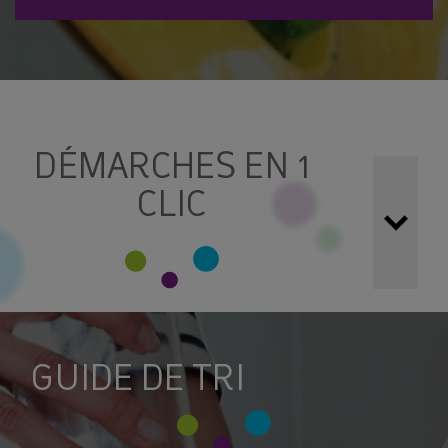
DÉMARCHES EN 1
CLIC
Simplifiez vos démarches !
Toutes vos demandes
peuvent être réalisées grâce aux formulaires et services
en ligne ci-dessous :
GUIDE DE TRI
LES DÉCHÈTERIES : CONSIGNES ET
ACCÉDER À MON ESPACE
HORAIRES