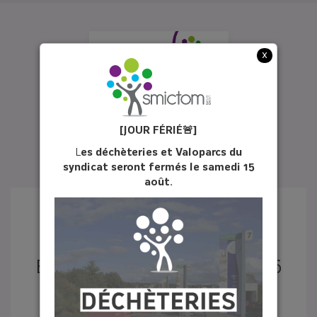
x
[JOUR FÉ
RIÉ
🚨]
L
es déchèteries et Valoparcs du
syndicat seront fermés le samedi 15
août.
ÉCHO DU TRI N°31 - JUIN 2026