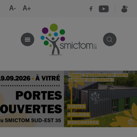
A-
A+