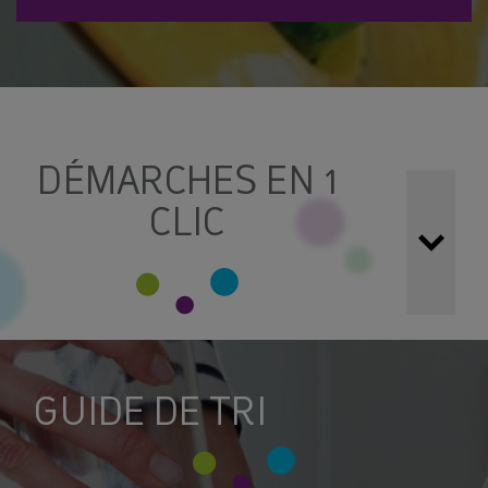
DÉMARCHES EN 1
CLIC
Simplifiez vos démarches !
Toutes vos demandes
peuvent être réalisées grâce aux formulaires et services
en ligne ci-dessous :
GUIDE DE TRI
LES DÉCHÈTERIES : CONSIGNES ET
ACCÉDER À MON ESPACE
HORAIRES