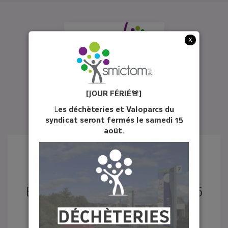
x
[JOUR FÉ
RIÉ
🚨]
L
es déchèteries et Valoparcs du
syndicat seront fermés le samedi 15
août.
ÉCHO DU TRI N°31 - JUIN 2026