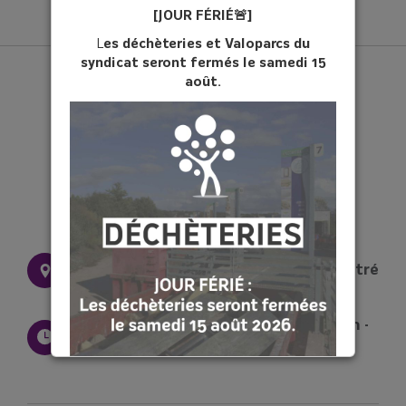
[JOUR FÉ
RIÉ
🚨]
L
es déchèteries et Valoparcs du
syndicat seront fermés le samedi 15
août.
28 rue Pierre et Marie Curie 35500 Vitré
Du lundi au vendredi : 9h - 12h30 / 14h -
17h30
[COMPOSTAGE♻️]