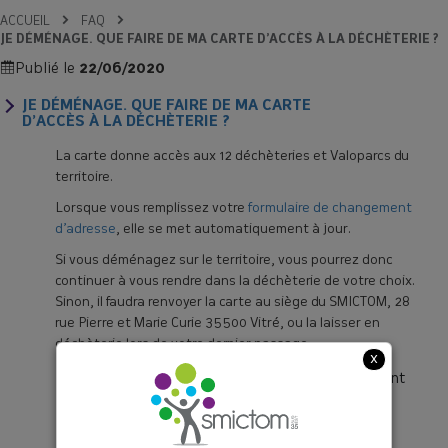
ACCUEIL
FAQ
JE DÉMÉNAGE. QUE FAIRE DE MA CARTE D’ACCÈS À LA DÉCHÈTERIE ?
Publié le
22/06/2020
JE DÉMÉNAGE. QUE FAIRE DE MA CARTE
D’ACCÈS À LA DÉCHÈTERIE ?
La carte donne accès aux 12 déchèteries et Valoparcs du
territoire.
Lorsque vous remplissez
votre
formulaire de changement
d’adresse
, elle se met automatiquement à jour.
Si vous déménagez sur le territoire, vous pourrez donc
continuer à vous rendre dans la déchèterie de votre choix.
Sinon, il faudra renvoyer la carte au siège du SMICTOM, 28
rue Pierre et Marie Curie 35500 Vitré, ou la laisser en
déchèterie lors de votre dernier passage.
x
Tags: carte, déchèterie, déménage, déménagement