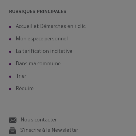
🤔Réduire vos déchets à la maison ? Rien
de plus simple avec le compostage ! 💡
RUBRIQUES PRINCIPALES
Le SMICTOM aide les habitants à trouver
leur solution de tri des déchets
Accueil et Démarches en 1 clic
alimentaires, et propose des
composteurs à prix réduits
lors de
Mon espace personnel
distributions.
La tarification incitative
Voici les dates à venir :
👉Samedi 12 septembre à Vitré
Dans ma commune
👉 Samedi 10 octobre à Retiers
📣+ Une nouvelle date : Samedi 14
Trier
novembre à Châteaubourg
Réduire
Réservez votre composteur en cliquant
ici !
Le SMICTOM Sud Est 35
Nous contacter
S'inscrire à la Newsletter