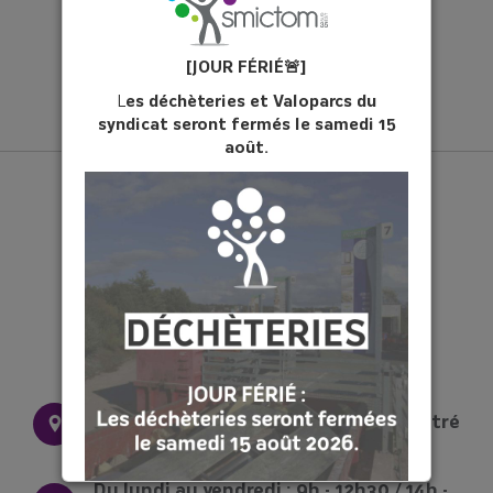
[JOUR FÉ
RIÉ
🚨]
L
es déchèteries et Valoparcs du
syndicat seront fermés le samedi 15
août.
28 rue Pierre et Marie Curie 35500 Vitré
Du lundi au vendredi : 9h - 12h30 / 14h -