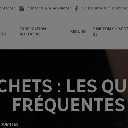
ontacter
S'inscrire à la newsletter
Nous suivre sur Facebook
TARIFICATION
SMICTOM SUD-ES
RÉDUIRE
ETS
INCITATIVE
35
CHETS : LES Q
FRÉQUENTES
RÉQUENTES