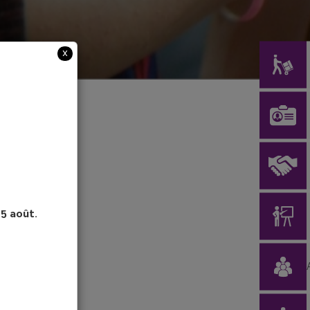
x
ur, chaleur…).
15 août.