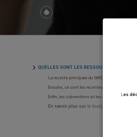
QUELLES SONT LES RESSOURCES DU SMICT
La recette principale du SMICTOM provient de 
Ensuite, ce sont les recettes industrielles iss
L
es dé
Enfin, les subventions et les soutiens d’orga
En savoir plus sur
le budget du SMICTOM