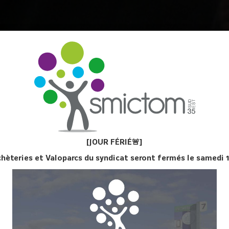
OM SE 35 ?
la Taxe d’enlèvement des ordures ménagères.
[JOUR FÉ
RIÉ
🚨]
ues de la vente de matériaux pour le recyclage et de vente d’énergie (vape
chèteries et Valoparcs du syndicat seront fermés le samedi 
nismes couvrent une partie des dépenses.
.