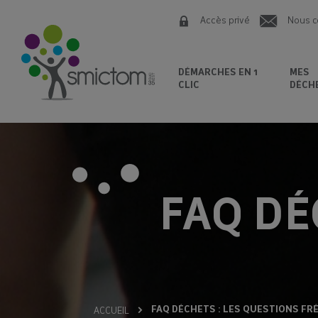
Accès privé
Nous c
DÉMARCHES EN 1
MES
CLIC
DÉCH
FAQ DÉ
FAQ DÉCHETS : LES QUESTIONS F
ACCUEIL