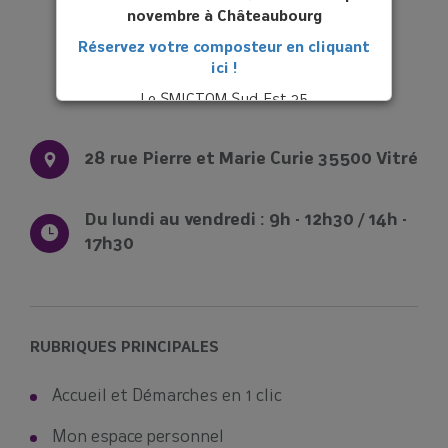
novembre à Châteaubourg
Réservez votre composteur en cliquant
ici !
Le SMICTOM Sud Est 35
28 rue Pierre et Marie Curie 35500 Vitré
Du lundi au vendredi : 9h - 12h30 / 14h -
17h30
RUBRIQUES PRINCIPALES
Accueil et Démarches en 1 clic
Mon espace personnel