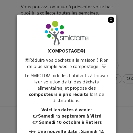
Vous pouvez continuer à présenter votre bac
pucé à la collecte toutes les semaines.
x
Néanmoins à chaque fois que vous ne le faites
pas, vous économisez une levée !
En savoir + sur
la grille tarifaire.
[COMPOSTAGE♻️]
🤔Réduire vos déchets à la maison ? Rien
Categories:
La taxe incitative
Les finances
de plus simple avec le compostage ! 💡
Le SMICTOM aide les habitants à trouver
Tags:
facture
,
incitative
,
levée
,
poids
,
tax
leur solution de tri des déchets
alimentaires, et propose des
composteurs à prix réduits
lors de
distributions.
Voici les dates à venir :
👉Samedi 12 septembre à Vitré
👉 Samedi 10 octobre à Retiers
📣+ Une nouvelle date : Samedi 14