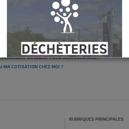
MON BAC DE COLLECTE ?
 PUIS-JE CHANGER DE TAILLE DE BAC ?
ARCHES DOIS-JE EFFECTUER ?
EUX DEMANDER UN BADGE POUR MON LOCATAIRE ?
AI MA COTISATION CHEZ MOI ?
[COMPOSTAGE♻️]
RUBRIQUES PRINCIPALES
re vos déchets à la maison ? Rien de plus simple avec le compost