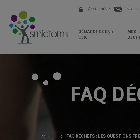
Accès privé
Nous c
DÉMARCHES EN 1
MES
CLIC
DÉCH
FAQ DÉ
FAQ DÉCHETS : LES QUESTIONS F
ACCUEIL