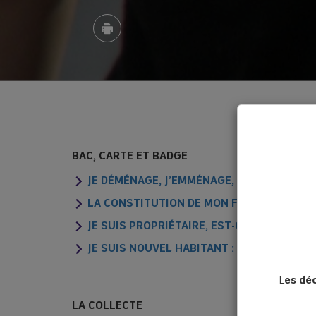
BAC, CARTE ET BADGE
JE DÉMÉNAGE, J’EMMÉNAGE, QUE FAIRE DE 
LA CONSTITUTION DE MON FOYER A CHANGÉ,
JE SUIS PROPRIÉTAIRE, EST-CE QUE JE P
JE SUIS NOUVEL HABITANT : QUELLES DÉM
L
es dé
LA COLLECTE