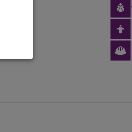
age ! 💡