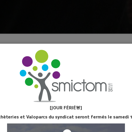
MON BAC DE COLLECTE ?
 PUIS-JE CHANGER DE TAILLE DE BAC ?
EUX DEMANDER UN BADGE POUR MON LOCATAIRE ?
ARCHES DOIS-JE EFFECTUER ?
[JOUR FÉ
RIÉ
🚨]
chèteries et Valoparcs du syndicat seront fermés le samedi 