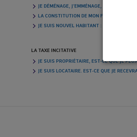
JE DÉMÉNAGE, J’EMMÉNAGE, QUE FAIRE DE 
LA CONSTITUTION DE MON FOYER A CHANGÉ,
JE SUIS NOUVEL HABITANT : QUELLES DÉM
LA TAXE INCITATIVE
JE SUIS PROPRIÉTAIRE, EST-CE QUE JE P
JE SUIS LOCATAIRE. EST-CE QUE JE RECEVR
🤔Rédui