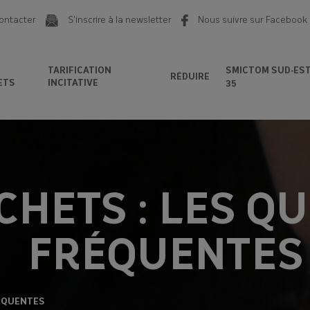
ontacter
S'inscrire à la newsletter
Nous suivre sur Facebook
TARIFICATION
SMICTOM SUD-ES
RÉDUIRE
ETS
INCITATIVE
35
CHETS : LES Q
FRÉQUENTES
RÉQUENTES