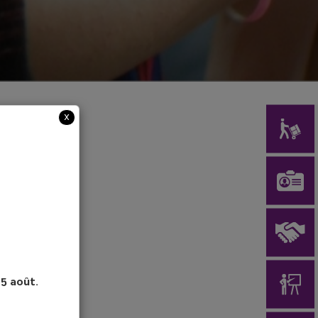
x
15 août.